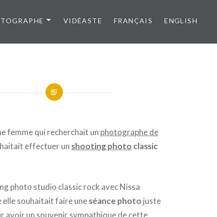
OTOGRAPHE
VIDÉASTE
FRANÇAIS
ENGLISH
une femme qui recherchait un
photographe de
uhaitait effectuer un
shooting photo
classic
 elle souhaitait faire une
séance photo
juste
r avoir un souvenir sympathique de cette