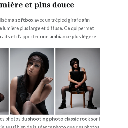
umière et plus douce
ilisé ma
softbox
avec un trépied girafe afin
e lumière plus large et diffuse. Ce qui permet
traits et d’apporter
une ambiance plus légère
.
ures photos du
shooting photo classic rock
sont
avie aussi bien de la séance photo que des photos