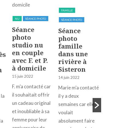
FAMILLE
NU
SÉANCE PHOTO
SÉANCE PHOTO
Séance
EXTÉRIEUR
Séance
photo
photo
MOTO
SÉA
studio nu
famille
SEXY
en couple
dans une
ès
Séance
avec F. et P.
rivière à
photo 
à domicile
Sisteron
n
casual
é
15 juin 2022
14 juin 2022
avec
Adeline
F. m'a contacté car
Marie m'a contacté
sa Tri
il souhaitait offrir
 la
il y a deux
Street
un cadeau original
é
semaines car elle
Triple
et inoubliable à sa
voulait
femme pour leur
1 août 2020
la
absolument faire
anniversaire de