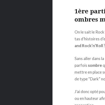
1ère part
ombres m
On le sait le Rock
tas d’histoires d’
and Rock’n’Roll
?
Sans aller dans la 
parfois
sombre
q
mettre en place s
de type “Dark” no
J’ai donc opté po
ou en hauteur afi