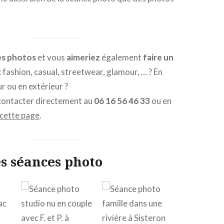
es photos
et vous
aimeriez
également
faire un
: fashion, casual, streetwear, glamour, … ? En
ur ou en extérieur ?
contacter directement au
06 16 56 46 33
ou en
 cette page
.
s séances photo