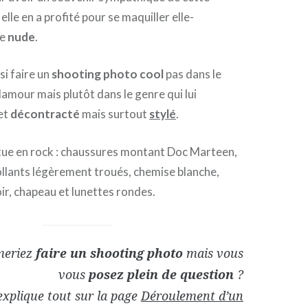
elle en a profité pour se maquiller elle-
le
nude
.
si faire un
shooting photo cool
pas dans le
lamour mais plutôt dans le genre qui lui
et
décontracté
mais surtout
stylé
.
êtue en rock : chaussures montant Doc Marteen,
ollants légèrement troués, chemise blanche,
oir, chapeau et lunettes rondes.
meriez
faire un shooting photo
mais vous
vous
posez plein de question
?
explique tout sur la page
Déroulement d’un