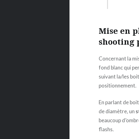
Mise en p
shooting 
Concernant la mi
fond blanc qui pe
suivant la/les boi
positionnement.
En parlant de boite
de diamètre, un
s
beaucoup d’ombres
flashs.