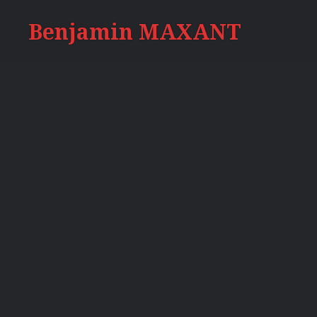
Accéder
Benjamin MAXANT
au
contenu
principal