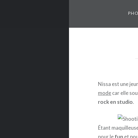
PH
Nissa est une je
mode
car elle so
rock en studio
.
Étant maquilleuse
pour le
fun
et pou