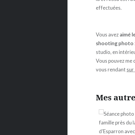
effectuées.
Vous avez
aimé l
shooting photo
studio, en intérie
Vous pouvez me 
vous rendant
sur
Mes autre