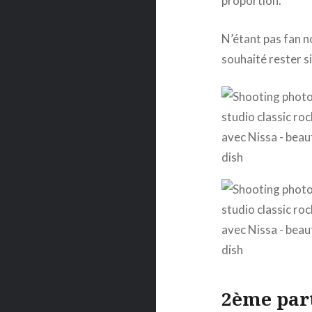
proportion.
N’étant pas fan no
souhaité rester si
2ème part