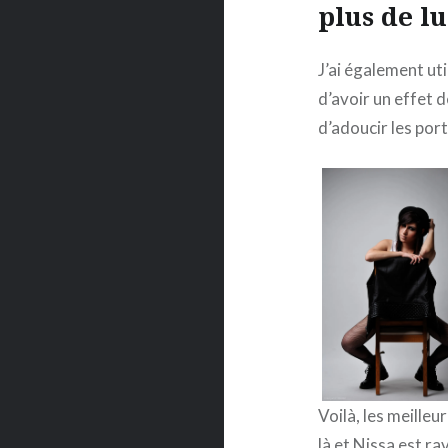
plus de l
J’ai également ut
d’avoir un effet d
d’adoucir les por
Voilà, les meille
là et Nissa est r