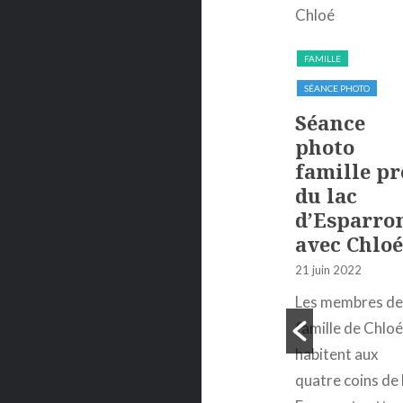
CASUAL
EXTÉRIEUR
CASUAL
EXTÉRIEUR
FAMILLE
FASHION
FASHION
SÉANCE PHOTO
SÉANCE PHOTO
SÉANCE PHOTO
Séance
Shooting
STUDIO
photo
photo à
Shooting
famille pr
Manosque
studio et
du lac
avec Clara
extérieur
d’Esparro
avec Julia
23 juin 2022
avec Chlo
26 février 2014
Clara est une jeune
21 juin 2022
étudiante et
Julia une jeune
Les membres de
cherchait un
modèle des Alpes
famille de Chlo
photographe
Maritimes ayant
habitent aux
spécialisé dans les
vu et apprécié les
quatre coins de 
shootings photo
photos d'un