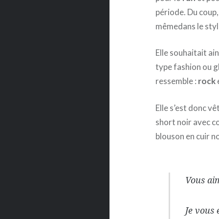
période. Du coup, 
mêmedans le sty
Elle souhaitait ain
type fashion ou g
ressemble :
rock
Elle s’est donc v
short noir avec c
blouson en cuir n
Vous ai
Je vous 