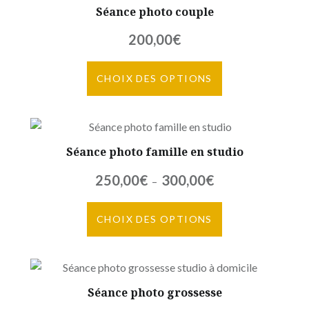
Séance photo couple
200,00
€
Ce
CHOIX DES OPTIONS
produit
a
plusieurs
variations.
Séance photo famille en studio
Les
options
Plage
250,00
€
300,00
€
–
peuvent
de
être
Ce
prix :
CHOIX DES OPTIONS
choisies
produit
250,00€
sur
a
à
la
plusieurs
300,00€
page
variations.
Séance photo grossesse
du
Les