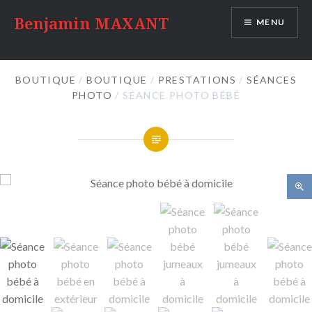
Accéder
Benjamin MAXANT
MENU
au
contenu
principal
BOUTIQUE
/
BOUTIQUE
/
PRESTATIONS
/
SÉANCES
PHOTO
/ SÉANCE PHOTO BÉBÉ
🔍