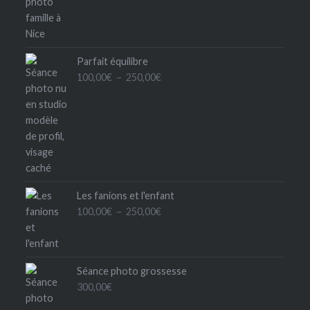
de
prix :
250,00€
à
Parfait équilibre
300,00€
Plage
100,00
€
–
250,00
€
de
prix :
100,00€
à
250,00€
Les fanions et l'enfant
Plage
100,00
€
–
250,00
€
de
prix :
100,00€
Séance photo grossesse
à
300,00
€
250,00€