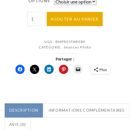
OPTIONS
quantité
AJOUTER AU PANIER
de
Séance
photo
UGS :
BMPRESTABEBE
bébé
CATÉGORIE :
Séances Photo
Partager :
Plus
DESCRIPTION
INFORMATIONS COMPLÉMENTAIRES
AVIS (0)