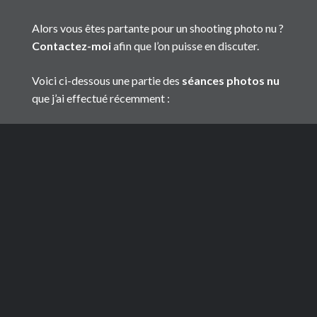
Alors vous êtes partante pour un shooting photo nu ?
Contactez-moi
afin que l’on puisse en discuter.
Voici ci-dessous une partie des
séances photos nu
que j’ai effectué récemment :