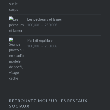
Les pêcheurs et la mer
Plage
100,00
€
–
250,00
€
de
prix :
Parfait équilibre
100,00€
Plage
100,00
€
–
250,00
€
à
de
250,00€
prix :
100,00€
à
250,00€
RETROUVEZ-MOI SUR LES RÉSEAUX
SOCIAUX