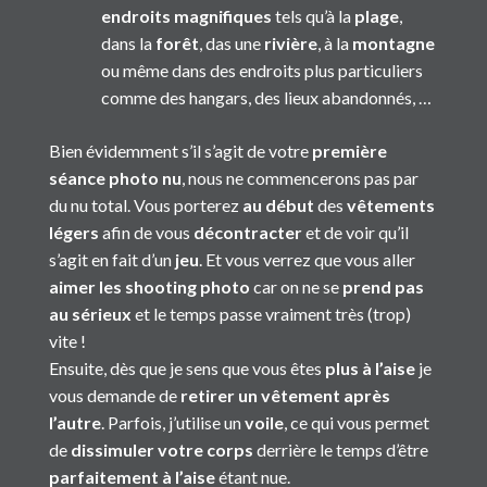
endroits magnifiques
tels qu’à la
plage
,
dans la
forêt
, das une
rivière
, à la
montagne
ou même dans des endroits plus particuliers
comme des hangars, des lieux abandonnés, …
Bien évidemment s’il s’agit de votre
première
séance photo nu
, nous ne commencerons pas par
du nu total. Vous porterez
au début
des
vêtements
légers
afin de vous
décontracter
et de voir qu’il
s’agit en fait d’un
jeu
. Et vous verrez que vous aller
aimer les shooting photo
car on ne se
prend pas
au sérieux
et le temps passe vraiment très (trop)
vite !
Ensuite, dès que je sens que vous êtes
plus à l’aise
je
vous demande de
retirer un vêtement après
l’autre
. Parfois, j’utilise un
voile
, ce qui vous permet
de
dissimuler votre corps
derrière le temps d’être
parfaitement à l’aise
étant nue.