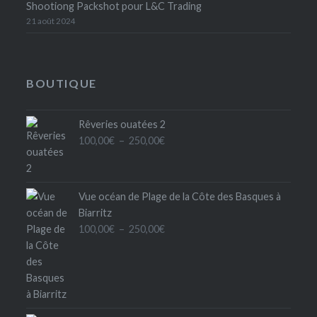
Shootiong Packshot pour L&C Trading
21 août 2024
BOUTIQUE
Rêveries ouatées 2
Plage
100,00
€
–
250,00
€
de
prix :
100,00€
Vue océan de Plage de la Côte des Basques à
à
Biarritz
250,00€
Plage
100,00
€
–
250,00
€
de
prix :
100,00€
à
250,00€