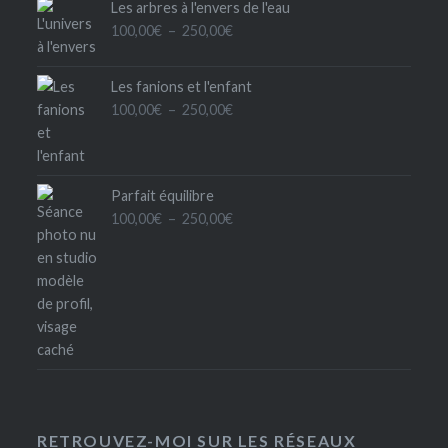
Les arbres à l'envers de l'eau
Plage
100,00
€
–
250,00
€
de
prix :
Les fanions et l'enfant
100,00€
Plage
100,00
€
–
250,00
€
à
de
250,00€
prix :
100,00€
Parfait équilibre
à
Plage
100,00
€
–
250,00
€
250,00€
de
prix :
100,00€
à
250,00€
RETROUVEZ-MOI SUR LES RÉSEAUX