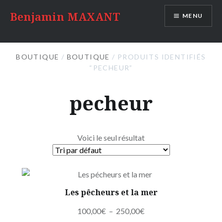
Accéder
Benjamin MAXANT
MENU
au
contenu
principal
BOUTIQUE
/
BOUTIQUE
/ PRODUITS IDENTIFIÉS
“PECHEUR”
pecheur
Voici le seul résultat
Les pêcheurs et la mer
Plage
100,00
€
–
250,00
€