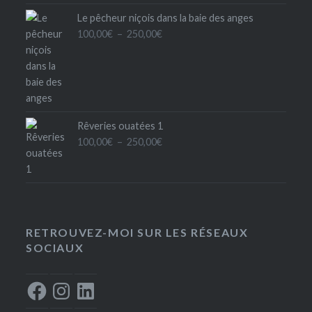
à
Le pêcheur niçois dans la baie des anges
300,00€
Plage
100,00
€
–
250,00
€
de
prix :
100,00€
à
250,00€
Rêveries ouatées 1
Plage
100,00
€
–
250,00
€
de
prix :
100,00€
à
250,00€
RETROUVEZ-MOI SUR LES RÉSEAUX
SOCIAUX
Facebook
Instagram
LinkedIn