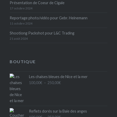
Présentation de Coeur de Cigale
17 octobre 2024
Reportage photo/vidéo pour Gebr. Heinemann
11 octobre 2024
Shootiong Packshot pour L&C Trading
21 août 2024
BOUTIQUE
Les chaises bleues de Nice et la mer
Plage
100,00
€
–
250,00
€
de
prix :
100,00€
à
Reflets dorés sur la Baie des anges
250,00€
Plage