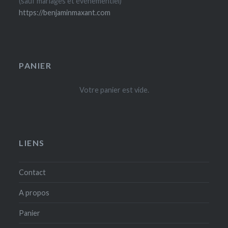
(sauf mariages et événementiel)
du
https://benjaminmaxant.com
produit
PANIER
Votre panier est vide.
LIENS
Contact
A propos
Panier