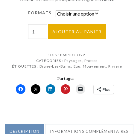
à
250,00€
FORMATS
quantité
AJOUTER AU PANIER
de
Mouvement
liquide
UGS :
BMPHOTO22
1
CATÉGORIES :
Paysages
,
Photos
ÉTIQUETTES :
Digne-Les-Bains
,
Eau
,
Mouvement
,
Riviere
Partager :
Plus
DESCRIPTION
INFORMATIONS COMPLÉMENTAIRES