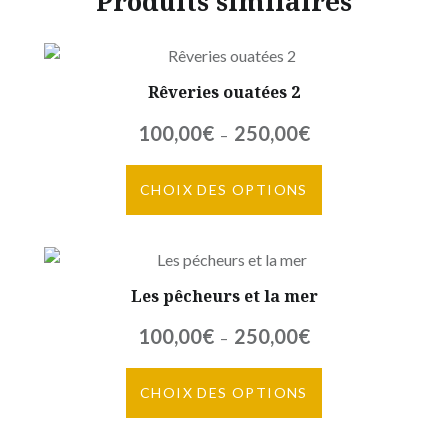
Produits similaires
Rêveries ouatées 2
Plage
100,00
€
250,00
€
–
de
Ce
prix :
CHOIX DES OPTIONS
produit
100,00€
a
à
plusieurs
250,00€
variations.
Les pêcheurs et la mer
Les
options
Plage
100,00
€
250,00
€
–
peuvent
de
être
Ce
prix :
CHOIX DES OPTIONS
choisies
produit
100,00€
sur
a
à