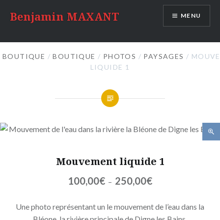
Accéder
Benjamin MAXANT
MENU
au
contenu
principal
BOUTIQUE
/
BOUTIQUE
/
PHOTOS
/
PAYSAGES
/ MOUV
LIQUIDE 1
🔍
Mouvement liquide 1
Plage
100,00
€
250,00
€
–
de
prix :
Une photo représentant un le mouvement de l’eau dans la
100,00€
Bléone, la rivière principale de Digne les Bains.