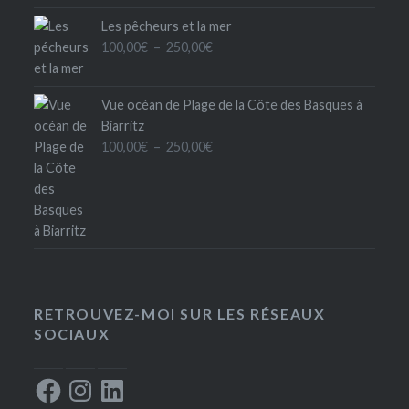
250,00€
Les pêcheurs et la mer
Plage
100,00
€
–
250,00
€
de
prix :
Vue océan de Plage de la Côte des Basques à
100,00€
Biarritz
à
Plage
100,00
€
–
250,00
€
250,00€
de
prix :
100,00€
à
250,00€
RETROUVEZ-MOI SUR LES RÉSEAUX
SOCIAUX
Facebook
Instagram
LinkedIn