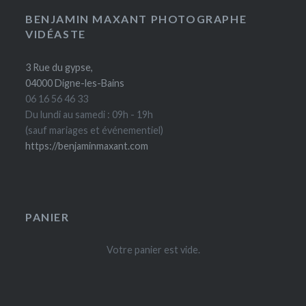
Les
produit
options
BENJAMIN MAXANT PHOTOGRAPHE
VIDÉASTE
peuvent
être
3 Rue du gypse,
choisies
04000 Digne-les-Bains
sur
06 16 56 46 33
la
Du lundi au samedi : 09h - 19h
page
(sauf mariages et événementiel)
du
https://benjaminmaxant.com
produit
PANIER
Votre panier est vide.