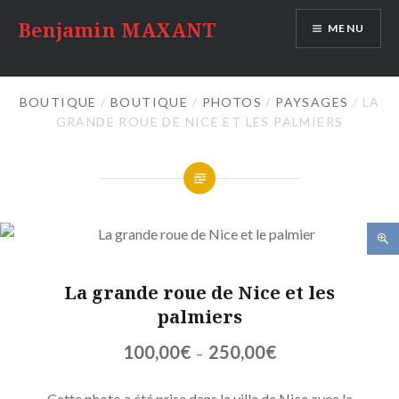
Accéder
Benjamin MAXANT
MENU
au
contenu
principal
BOUTIQUE
/
BOUTIQUE
/
PHOTOS
/
PAYSAGES
/ LA
GRANDE ROUE DE NICE ET LES PALMIERS
🔍
La grande roue de Nice et les
palmiers
Plage
100,00
€
250,00
€
–
de
prix :
Cette photo a été prise dans la ville de Nice avec la