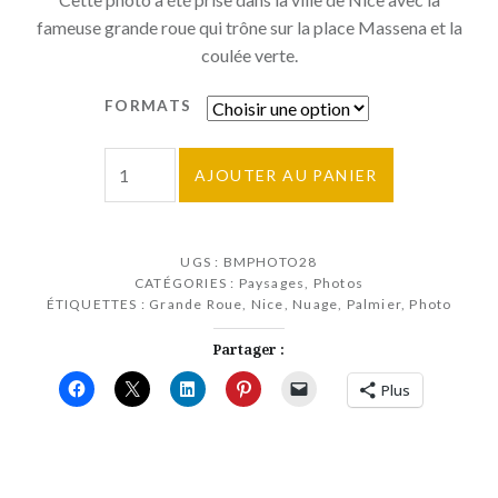
100,00€
fameuse grande roue qui trône sur la place Massena et la
à
coulée verte.
250,00€
FORMATS
quantité
AJOUTER AU PANIER
de
La
grande
UGS :
BMPHOTO28
roue
CATÉGORIES :
Paysages
,
Photos
de
ÉTIQUETTES :
Grande Roue
,
Nice
,
Nuage
,
Palmier
,
Photo
Nice
Partager :
et
les
Plus
palmiers