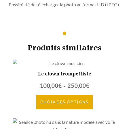
Possibilité de télécharger la photo au format HD (JPEG)
Produits similaires
Le clown trompettiste
Plage
100,00
€
250,00
€
–
de
Ce
prix :
CHOIX DES OPTIONS
produit
100,00€
a
à
plusieurs
250,00€
variations.