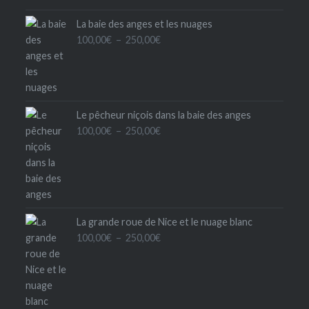
La baie des anges et les nuages
Plage
100,00
€
–
250,00
€
de
prix :
100,00€
à
Le pêcheur niçois dans la baie des anges
250,00€
Plage
100,00
€
–
250,00
€
de
prix :
100,00€
à
250,00€
La grande roue de Nice et le nuage blanc
Plage
100,00
€
–
250,00
€
de
prix :
100,00€
à